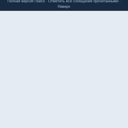
Полная версия
Поиск
·
Отметить все сообщения прочитанными
·
Наверх