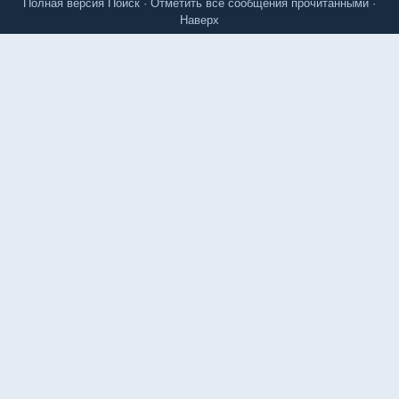
Полная версия
Поиск
·
Отметить все сообщения прочитанными
·
Наверх