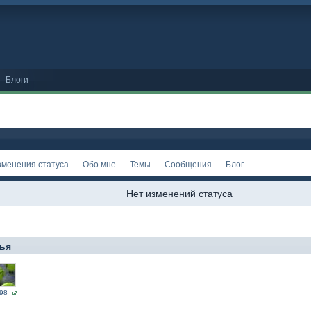
Блоги
зменения статуса
Обо мне
Темы
Сообщения
Блог
Нет изменений статуса
ья
98