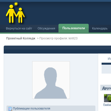
Пользователи
Вернуться на сайт
Обсуждения
Календарь
Проектный Колледж
>
Просмотр профиля: kirill23
И
Друз
Pasha
Публикации пользователя