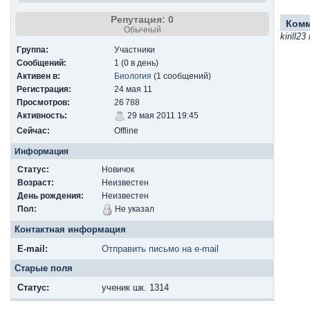
Репутация: 0
Ком
Обычный
kirill
Группа:
Участники
Сообщений:
1 (0 в день)
Активен в:
Биология
(1 сообщений)
Регистрация:
24 мая 11
Просмотров:
26 788
Активность:
29 мая 2011 19:45
Сейчас:
Offline
Информация
Статус:
Новичок
Возраст:
Неизвестен
День рождения:
Неизвестен
Пол:
Не указал
Контактная информация
E-mail:
Отправить письмо на e-mail
Старые поля
Cтатус:
ученик шк. 1314