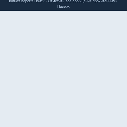
Полная версия
Поиск
·
Отметить все сообщения прочитанными
·
Наверх