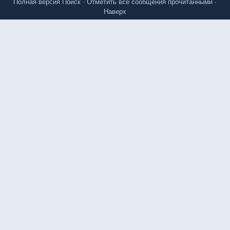
Полная версия
Поиск
·
Отметить все сообщения прочитанными
·
Наверх