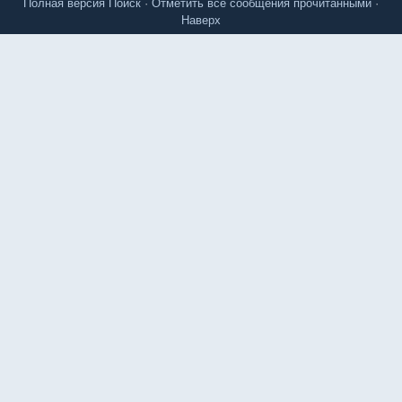
Полная версия
Поиск
·
Отметить все сообщения прочитанными
·
Наверх