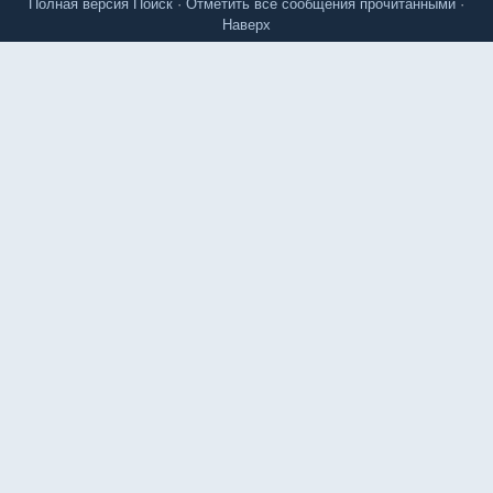
Полная версия
Поиск
·
Отметить все сообщения прочитанными
·
Наверх