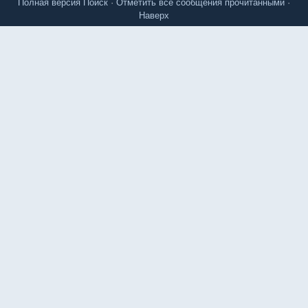
Полная версия
Поиск
·
Отметить все сообщения прочитанными
·
Наверх