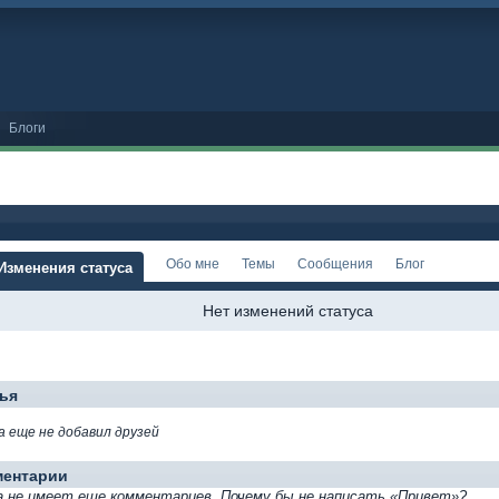
Блоги
Обо мне
Темы
Сообщения
Блог
Изменения статуса
Нет изменений статуса
ья
a еще не добавил друзей
ментарии
a не имеет еще комментариев. Почему бы не написать «Привет»?