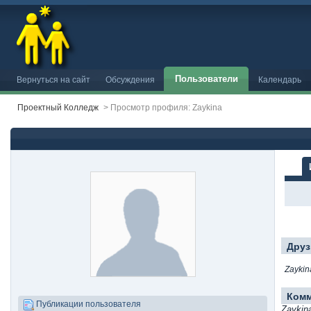
Пользователи
Вернуться на сайт
Обсуждения
Календарь
Проектный Колледж
>
Просмотр профиля: Zaykina
Друз
Zaykin
Ком
Публикации пользователя
Zaykin