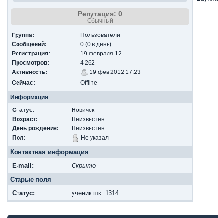
Репутация: 0
Обычный
Группа:
Пользователи
Сообщений:
0 (0 в день)
Регистрация:
19 февраля 12
Просмотров:
4 262
Активность:
19 фев 2012 17:23
Сейчас:
Offline
Информация
Статус:
Новичок
Возраст:
Неизвестен
День рождения:
Неизвестен
Пол:
Не указал
Контактная информация
E-mail:
Скрыто
Старые поля
Cтатус:
ученик шк. 1314