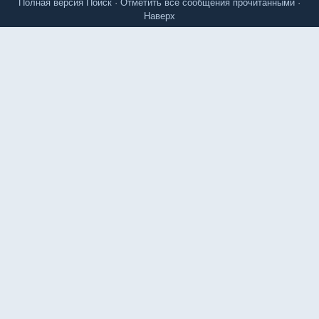
Полная версия
Поиск
·
Отметить все сообщения прочитанными
·
Наверх