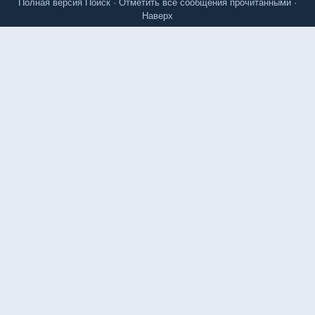
Полная версия
Поиск
·
Отметить все сообщения прочитанными
·
Наверх