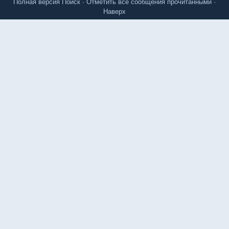
Полная версия
Поиск
·
Отметить все сообщения прочитанными
·
Наверх