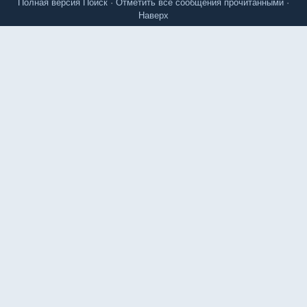
Полная версия
Поиск
·
Отметить все сообщения прочитанными
·
Наверх