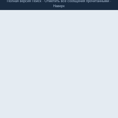
Полная версия
Поиск
·
Отметить все сообщения прочитанными
·
Наверх