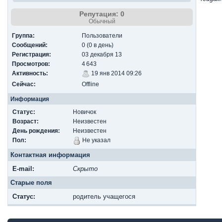
Репутация: 0
Обычный
Группа:
Пользователи
Сообщений:
0 (0 в день)
Регистрация:
03 декабря 13
Просмотров:
4 643
Активность:
19 янв 2014 09:26
Сейчас:
Offline
Информация
Статус:
Новичок
Возраст:
Неизвестен
День рождения:
Неизвестен
Пол:
Не указал
Контактная информация
E-mail:
Скрыто
Старые поля
Cтатус:
родитель учащегося