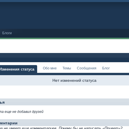
Блоги
Обо мне
Темы
Сообщения
Блог
Изменения статуса
Нет изменений статуса
ья
ina еще не добавил друзей
ментарии
ina не имеет еще комментариев. Почему бы не написать «Привет»?