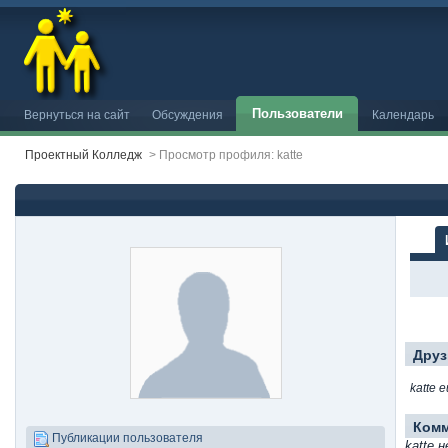
Пользователи
Вернуться на сайт
Обсуждения
Календарь
Проектный Колледж
>
Просмотр профиля: katte
Друз
katte 
Ком
Публикации пользователя
katte 