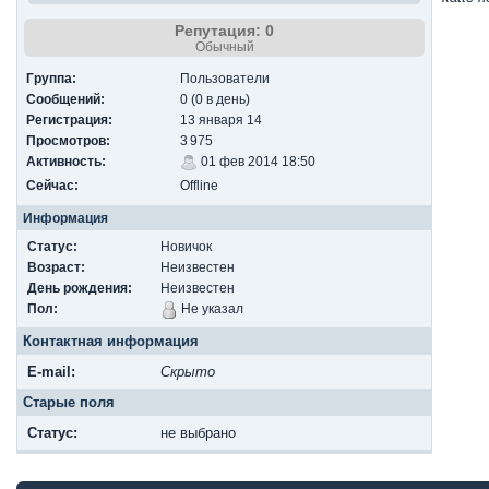
Репутация: 0
Обычный
Группа:
Пользователи
Сообщений:
0 (0 в день)
Регистрация:
13 января 14
Просмотров:
3 975
Активность:
01 фев 2014 18:50
Сейчас:
Offline
Информация
Статус:
Новичок
Возраст:
Неизвестен
День рождения:
Неизвестен
Пол:
Не указал
Контактная информация
E-mail:
Скрыто
Старые поля
Cтатус:
не выбрано