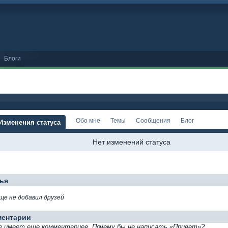
Блоги
Обо мне
Темы
Сообщения
Блог
Изменения статуса
Нет изменений статуса
ья
еще не добавил друзей
ментарии
не имеет еще комментариев. Почему бы не написать «Привет»?