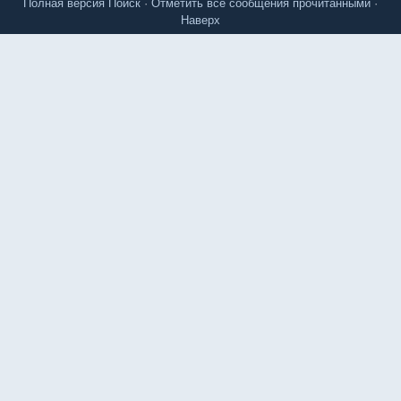
Полная версия
Поиск
·
Отметить все сообщения прочитанными
·
Наверх