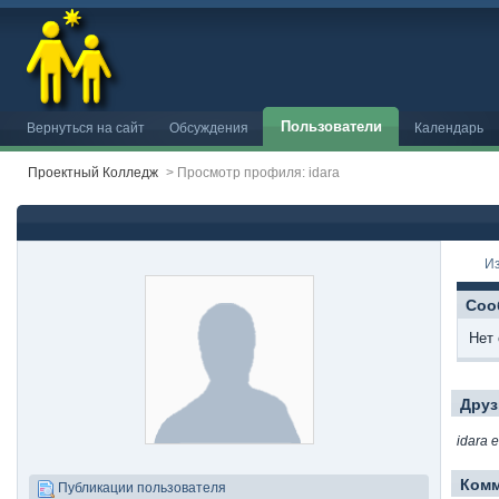
Пользователи
Вернуться на сайт
Обсуждения
Календарь
Проектный Колледж
>
Просмотр профиля: idara
И
Соо
Нет
Друз
idara 
Ком
Публикации пользователя