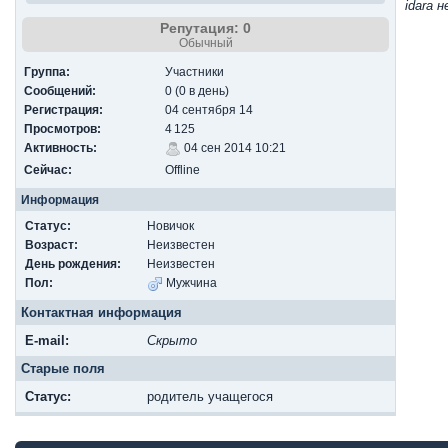
idara 
Репутация: 0
Обычный
Группа:
Участники
Сообщений:
0 (0 в день)
Регистрация:
04 сентября 14
Просмотров:
4 125
Активность:
04 сен 2014 10:21
Сейчас:
Offline
Информация
Статус:
Новичок
Возраст:
Неизвестен
День рождения:
Неизвестен
Пол:
Мужчина
Контактная информация
E-mail:
Скрыто
Старые поля
Cтатус:
родитель учащегося