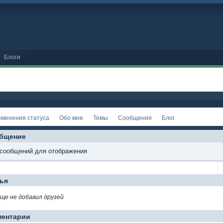
Блоги
зменения статуса
Обо мне
Темы
Сообщения
Блог
бщение
 сообщений для отображения
ья
еще не добавил друзей
ментарии