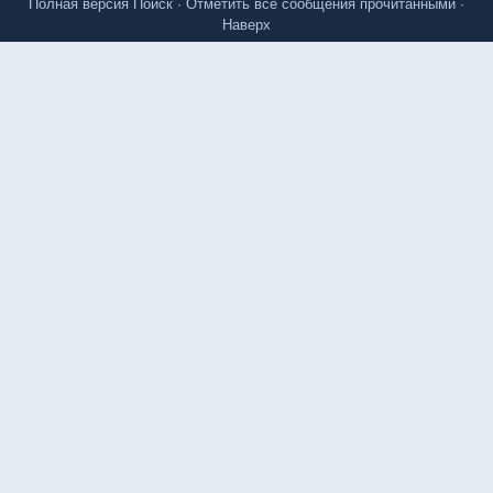
Полная версия
Поиск
·
Отметить все сообщения прочитанными
·
Наверх