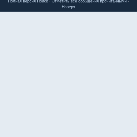
Полная версия
Поиск
·
Отметить все сообщения прочитанными
·
Наверх