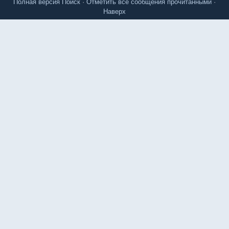
Полная версия
Поиск
·
Отметить все сообщения прочитанными
·
Наверх