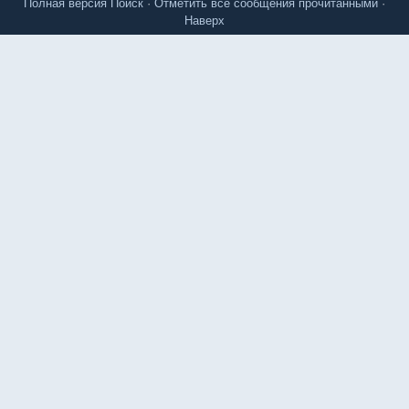
Полная версия
Поиск
·
Отметить все сообщения прочитанными
·
Наверх