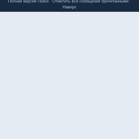
Полная версия
Поиск
·
Отметить все сообщения прочитанными
·
Наверх