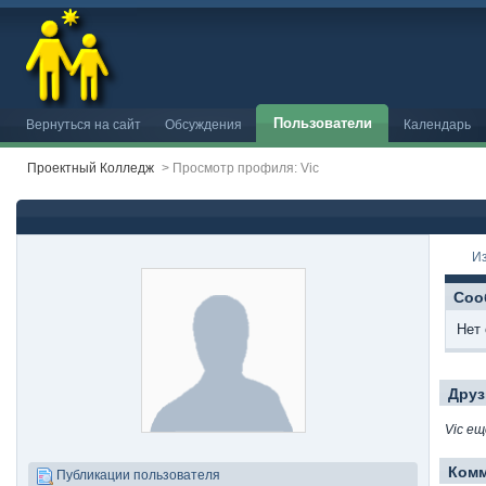
Пользователи
Вернуться на сайт
Обсуждения
Календарь
Проектный Колледж
>
Просмотр профиля: Vic
И
Соо
Нет
Друз
Vic ещ
Ком
Публикации пользователя