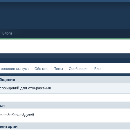
Блоги
зменения статуса
Обо мне
Темы
Сообщения
Блог
бщение
 сообщений для отображения
ья
е не добавил друзей
ментарии