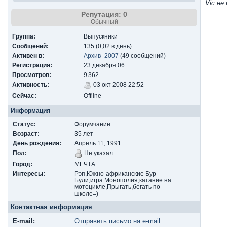
Vic не
Репутация: 0
Обычный
Группа:
Выпускники
Сообщений:
135 (0,02 в день)
Активен в:
Архив -2007
(49 сообщений)
Регистрация:
23 декабря 06
Просмотров:
9 362
Активность:
03 окт 2008 22:52
Сейчас:
Offline
Информация
Статус:
Форумчанин
Возраст:
35 лет
День рождения:
Апрель 11, 1991
Пол:
Не указал
Город:
МЕЧТА
Интересы:
Рэп,Южно-африканские Бур-
Були,игра Монополия,катание на
мотоцикле,Прыгать,бегать по
школе=)
Контактная информация
E-mail:
Отправить письмо на e-mail