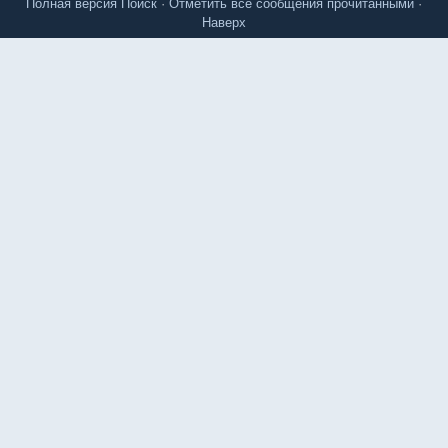
Полная версия
Поиск
·
Отметить все сообщения прочитанными
·
Наверх