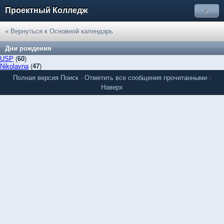
Проектный Колледж
»
« Вернуться к Основной календарь
Дни рождения
USP
(
60
)
Nikolavna
(
47
)
Полная версия
Поиск
·
Отметить все сообщения прочитанными
·
Наверх