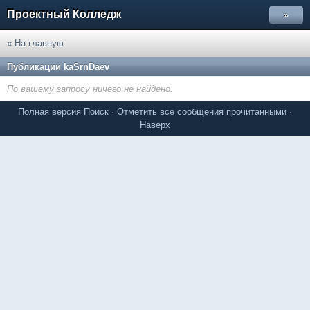
Проектный Колледж
»
« На главную
Публикации kaSrnDaev
По вашему запросу ничего не найдено.
Полная версия
Поиск
·
Отметить все сообщения прочитанными
·
Наверх