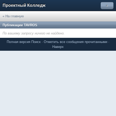
Проектный Колледж
»
« На главную
Публикации TAVROS
По вашему запросу ничего не найдено.
Полная версия
Поиск
·
Отметить все сообщения прочитанными
·
Наверх