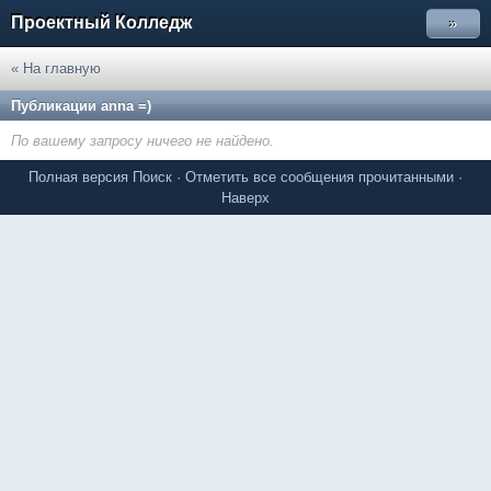
Проектный Колледж
»
« На главную
Публикации anna =)
По вашему запросу ничего не найдено.
Полная версия
Поиск
·
Отметить все сообщения прочитанными
·
Наверх