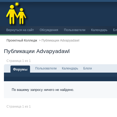
Вернуться на сайт
Обсуждения
Пользователи
Календарь
Бл
Проектный Колледж
>
Публикации Advapyadawl
Публикации Advapyadawl
Страница 1 из 1
Пользователи
Календарь
Блоги
Форумы
По вашему запросу ничего не найдено.
Страница 1 из 1