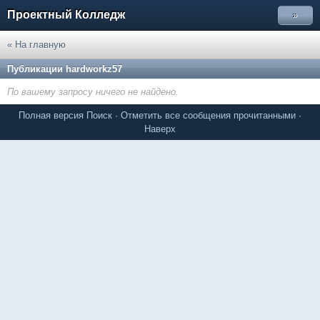
Проектный Колледж
»
« На главную
Публикации hardworkz57
По вашему запросу ничего не найдено.
Полная версия
Поиск
·
Отметить все сообщения прочитанными
·
Наверх