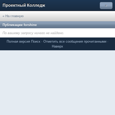
Проектный Колледж
»
« На главную
Публикации forshine
По вашему запросу ничего не найдено.
Полная версия
Поиск
·
Отметить все сообщения прочитанными
·
Наверх