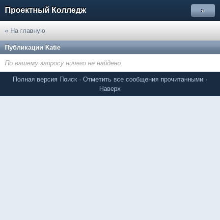
Проектный Колледж
»
« На главную
Публикации Katie
По вашему запросу ничего не найдено.
Полная версия
Поиск
·
Отметить все сообщения прочитанными
·
Наверх