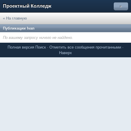
Проектный Колледж
»
« На главную
Публикации Ivan
По вашему запросу ничего не найдено.
Полная версия
Поиск
·
Отметить все сообщения прочитанными
·
Наверх