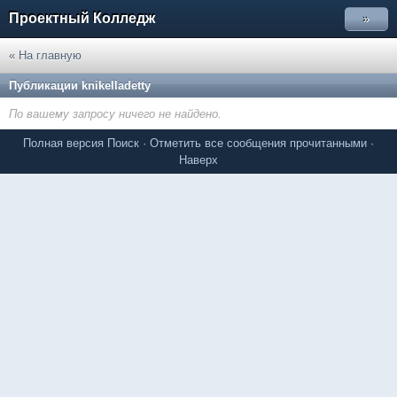
Проектный Колледж
»
« На главную
Публикации knikelladetty
По вашему запросу ничего не найдено.
Полная версия
Поиск
·
Отметить все сообщения прочитанными
·
Наверх