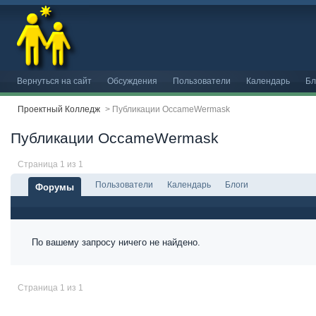
Вернуться на сайт
Обсуждения
Пользователи
Календарь
Бл
Проектный Колледж
>
Публикации OccameWermask
Публикации OccameWermask
Страница 1 из 1
Пользователи
Календарь
Блоги
Форумы
По вашему запросу ничего не найдено.
Страница 1 из 1