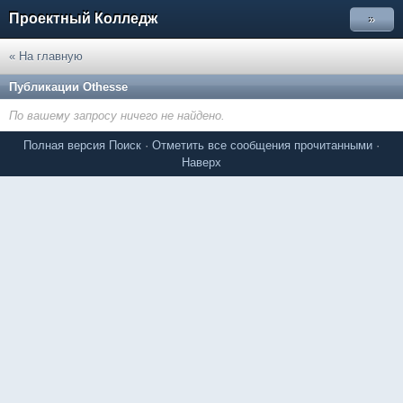
Проектный Колледж
»
« На главную
Публикации Othesse
По вашему запросу ничего не найдено.
Полная версия
Поиск
·
Отметить все сообщения прочитанными
·
Наверх