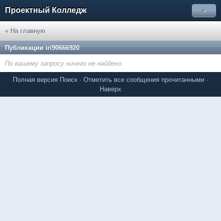
Проектный Колледж
»
« На главную
Публикации iri90666920
По вашему запросу ничего не найдено.
Полная версия
Поиск
·
Отметить все сообщения прочитанными
·
Наверх