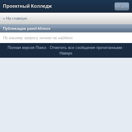
Проектный Колледж
»
« На главную
Публикации pavel-klimov
По вашему запросу ничего не найдено.
Полная версия
Поиск
·
Отметить все сообщения прочитанными
·
Наверх