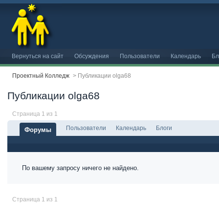
Вернуться на сайт
Обсуждения
Пользователи
Календарь
Бл
Проектный Колледж
>
Публикации olga68
Публикации olga68
Страница 1 из 1
Пользователи
Календарь
Блоги
Форумы
По вашему запросу ничего не найдено.
Страница 1 из 1