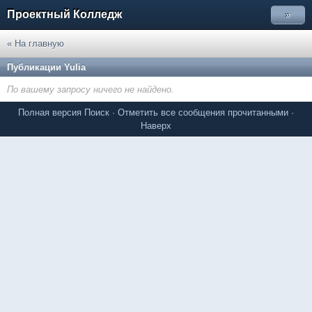
Проектный Колледж
»
« На главную
Публикации Yulia
По вашему запросу ничего не найдено.
Полная версия
Поиск
·
Отметить все сообщения прочитанными
·
Наверх