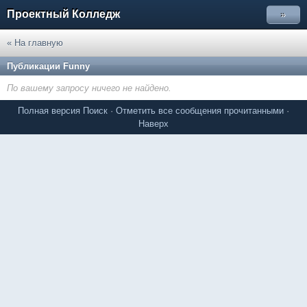
Проектный Колледж
»
« На главную
Публикации Funny
По вашему запросу ничего не найдено.
Полная версия
Поиск
·
Отметить все сообщения прочитанными
·
Наверх