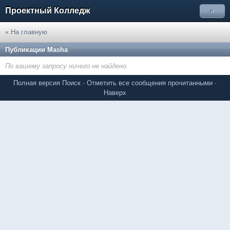
Проектный Колледж
»
« На главную
Публикации Masha
По вашему запросу ничего не найдено.
Полная версия
Поиск
·
Отметить все сообщения прочитанными
·
Наверх