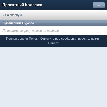
Проектный Колледж
»
« На главную
Публикации Olgased
По вашему запросу ничего не найдено.
Полная версия
Поиск
·
Отметить все сообщения прочитанными
·
Наверх