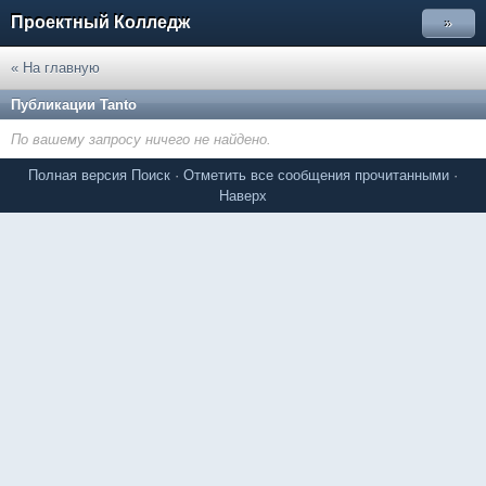
Проектный Колледж
»
« На главную
Публикации Tanto
По вашему запросу ничего не найдено.
Полная версия
Поиск
·
Отметить все сообщения прочитанными
·
Наверх