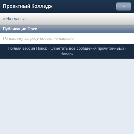
Проектный Колледж
»
« На главную
Публикации Open
По вашему запросу ничего не найдено.
Полная версия
Поиск
·
Отметить все сообщения прочитанными
·
Наверх