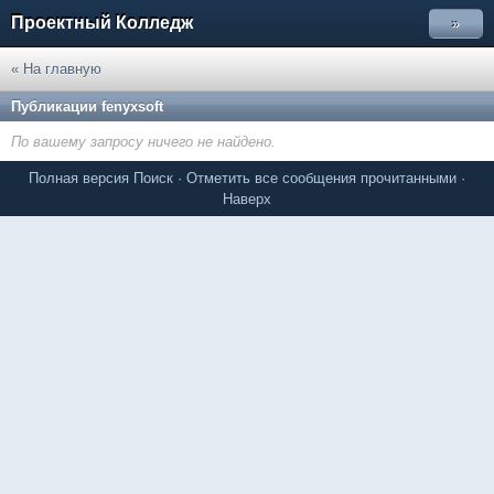
Проектный Колледж
»
« На главную
Публикации fenyxsoft
По вашему запросу ничего не найдено.
Полная версия
Поиск
·
Отметить все сообщения прочитанными
·
Наверх