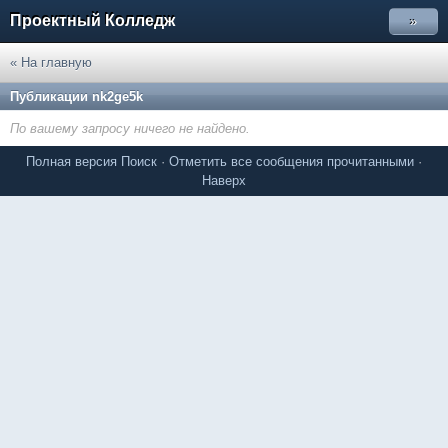
Проектный Колледж
»
« На главную
Публикации nk2ge5k
По вашему запросу ничего не найдено.
Полная версия
Поиск
·
Отметить все сообщения прочитанными
·
Наверх