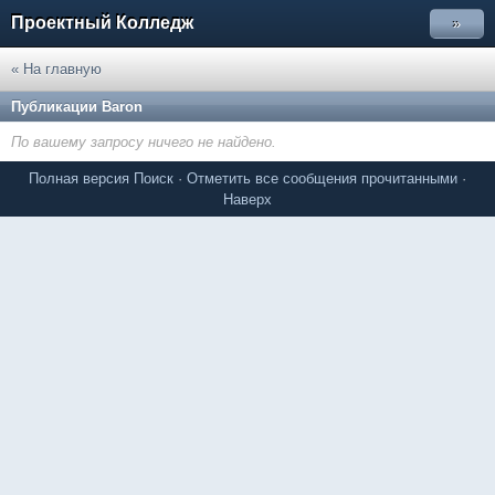
Проектный Колледж
»
« На главную
Публикации Baron
По вашему запросу ничего не найдено.
Полная версия
Поиск
·
Отметить все сообщения прочитанными
·
Наверх