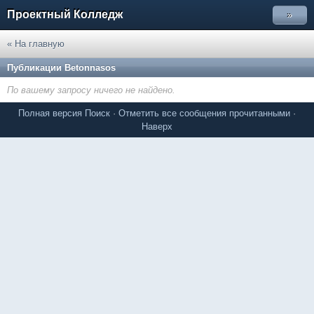
Проектный Колледж
»
« На главную
Публикации Betonnasos
По вашему запросу ничего не найдено.
Полная версия
Поиск
·
Отметить все сообщения прочитанными
·
Наверх